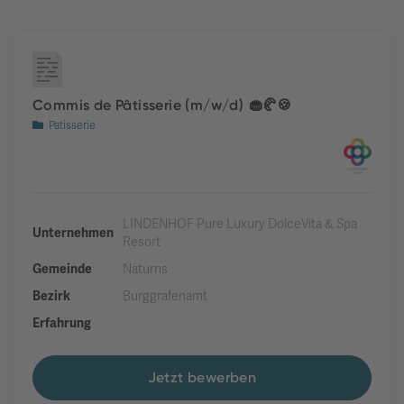
Commis de Pâtisserie (m/w/d) 🧁🥐🍪
Patisserie
LINDENHOF Pure Luxury DolceVita & Spa
Unternehmen
Resort
Gemeinde
Naturns
Bezirk
Burggrafenamt
Erfahrung
Jetzt bewerben