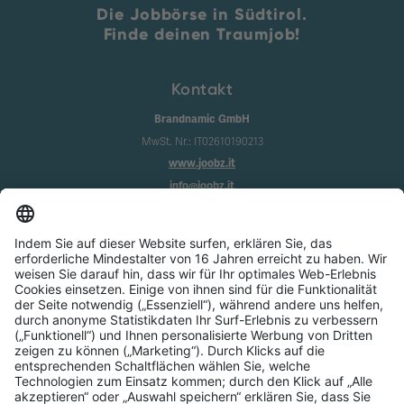
Die Jobbörse in Südtirol.
Finde deinen Traumjob!
Kontakt
Brandnamic GmbH
MwSt. Nr.: IT02610190213
www.joobz.it
info@joobz.it
Infos
Impressum
Datenschutz
AGB
Cookie-Einstellungen
Service
Über uns