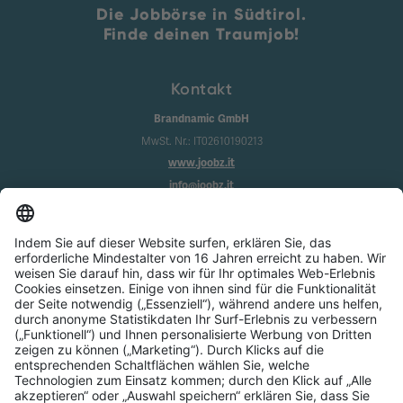
Die Jobbörse in Südtirol.
Finde deinen Traumjob!
Kontakt
Brandnamic GmbH
MwSt. Nr.: IT02610190213
www.joobz.it
info@joobz.it
Infos
Impressum
Datenschutz
AGB
Cookie-Einstellungen
Service
Über uns