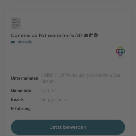
Commis de Pâtisserie (m/w/d) 🧁🥐🍪
Patisserie
LINDENHOF Pure Luxury DolceVita & Spa
Unternehmen
Resort
Gemeinde
Naturns
Bezirk
Burggrafenamt
Erfahrung
Jetzt bewerben