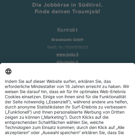
Die Jobbörse in Südtirol.
Finde deinen Traumjob!
Kontakt
Brandnamic GmbH
MwSt. Nr.: IT02610190213
www.joobz.it
info@joobz.it
Infos
Impressum
Datenschutz
AGB
Cookie-Einstellungen
Service
Über uns