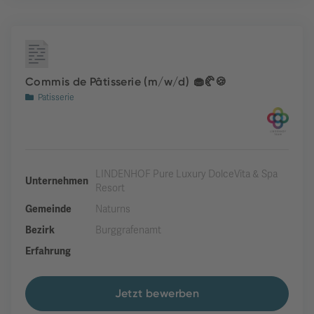
Commis de Pâtisserie (m/w/d) 🧁🥐🍪
Patisserie
LINDENHOF Pure Luxury DolceVita & Spa
Unternehmen
Resort
Gemeinde
Naturns
Bezirk
Burggrafenamt
Erfahrung
Jetzt bewerben