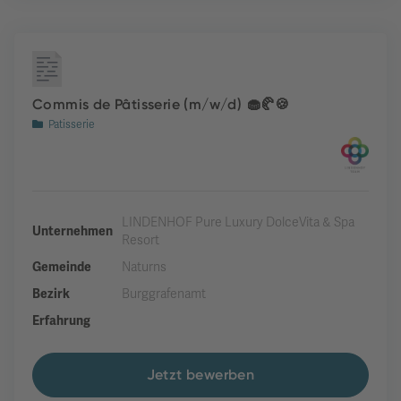
Commis de Pâtisserie (m/w/d) 🧁🥐🍪
Patisserie
LINDENHOF Pure Luxury DolceVita & Spa
Unternehmen
Resort
Gemeinde
Naturns
Bezirk
Burggrafenamt
Erfahrung
Jetzt bewerben