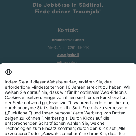
Die Jobbörse in Südtirol.
Finde deinen Traumjob!
Kontakt
Brandnamic GmbH
MwSt. Nr.: IT02610190213
www.joobz.it
info@joobz.it
Infos
Impressum
Datenschutz
AGB
Cookie-Einstellungen
Service
Über uns