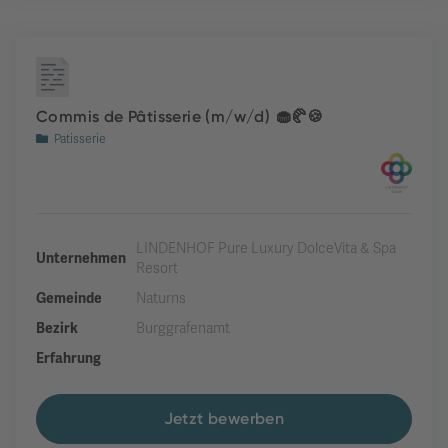
Commis de Pâtisserie (m/w/d) 🧁🥐🍪
Patisserie
LINDENHOF Pure Luxury DolceVita & Spa
Unternehmen
Resort
Gemeinde
Naturns
Bezirk
Burggrafenamt
Erfahrung
Jetzt bewerben