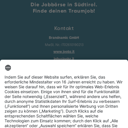
Die Jobbörse in Südtirol.
Finde deinen Traumjob!
Kontakt
Brandnamic GmbH
MwSt. Nr.: IT02610190213
www.joobz.it
info@joobz.it
Infos
Impressum
Datenschutz
AGB
Cookie-Einstellungen
Service
Über uns