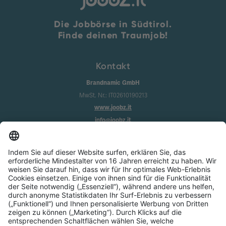
Die Jobbörse in Südtirol.
Finde deinen Traumjob!
Kontakt
Brandnamic GmbH
MwSt. Nr.: IT02610190213
www.joobz.it
info@joobz.it
Infos
Impressum
Datenschutz
AGB
Cookie-Einstellungen
Service