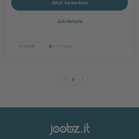
Jetzt bewerben
Jobdetails
FULLTIME
Vor 10 Tagen
⟨
⟩