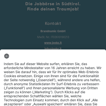
Die Jobbörse in Südtirol.
Finde deinen Traumjob!
Kontakt
Brandnamic GmbH
MwSt. Nr.: IT02610190213
www.joobz.it
info@joobz.it
Infos
Impressum
Datenschutz
AGB
Cookie-Einstellungen
Service
Über uns