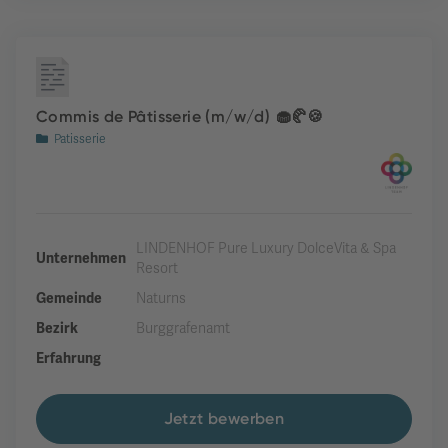
Commis de Pâtisserie (m/w/d) 🧁🥐🍪
Patisserie
LINDENHOF Pure Luxury DolceVita & Spa
Unternehmen
Resort
Gemeinde
Naturns
Bezirk
Burggrafenamt
Erfahrung
Jetzt bewerben