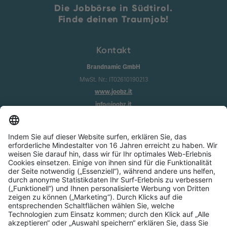
Die Jobbörse in Südtirol.
Finde deinen Traumjob!
Kontakt
Brandnamic GmbH
MwSt. Nr.: IT02610190213
www.joobz.it
info@joobz.it
Infos
Impressum
Datenschutz
AGB
Cookie-Einstellungen
Service
Über uns