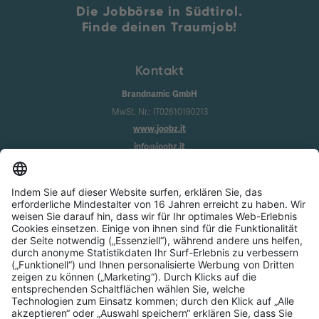
Die Jobbörse in Südtirol.
Finde deinen Traumjob!
Kontakt
Brandnamic GmbH
MwSt. Nr.: IT02610190213
www.joobz.it
info@joobz.it
Infos
Impressum
Datenschutz
AGB
Cookie-Einstellungen
Service
Über uns