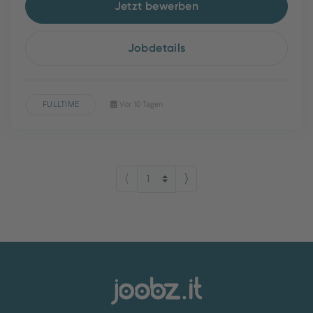
Jetzt bewerben
Jobdetails
FULLTIME
Vor 10 Tagen
⟨
⟩