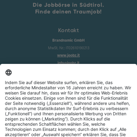
Die Jobbörse in Südtirol.
Finde deinen Traumjob!
Kontakt
Brandnamic GmbH
MwSt. Nr.: IT02610190213
www.joobz.it
info@joobz.it
Infos
Impressum
Datenschutz
AGB
Cookie-Einstellungen
Service
Über uns