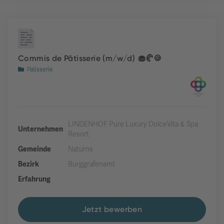
Commis de Pâtisserie (m/w/d) 🧁🥐🍪
Patisserie
LINDENHOF Pure Luxury DolceVita & Spa
Unternehmen
Resort
Gemeinde
Naturns
Bezirk
Burggrafenamt
Erfahrung
Jetzt bewerben