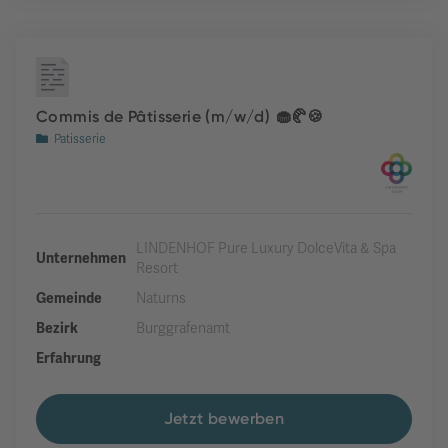
Commis de Pâtisserie (m/w/d) 🧁🥐🍪
Patisserie
LINDENHOF Pure Luxury DolceVita & Spa
Unternehmen
Resort
Gemeinde
Naturns
Bezirk
Burggrafenamt
Erfahrung
Jetzt bewerben