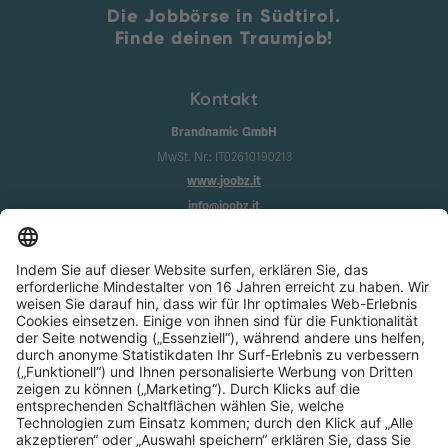
Die Jobbörse in Südtirol.
Finde deinen Traumjob!
Kontakt
Brandnamic GmbH
MwSt. Nr.: IT02610190213
www.joobz.it
info@joobz.it
Infos
Impressum
Datenschutz
AGB
Cookie-Einstellungen
Service
Über uns