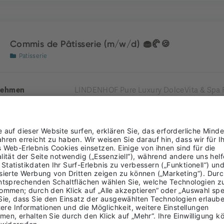
Commis de Pâtisserie (m/w/d) 🧁🥐🍪
Patisserie
nehmen
LINDENHOF Pure Luxury DolceVita & Spa 
nde
Naturns
Burggrafenamt
ung
LTIME