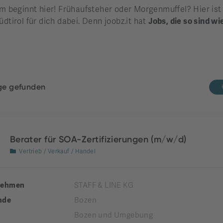
beginnt hier! Frühaufsteher oder Morgenmuffel? Hier ist di
üdtirol für dich dabei. Denn joobz.it hat
Jobs, die so sind wi
äge gefunden
Berater für SOA-Zertifizierungen (m/w/d)
Vertrieb / Verkauf / Handel
nehmen
STAFF & LINE KG
nde
Bozen
Bozen und Umgebung