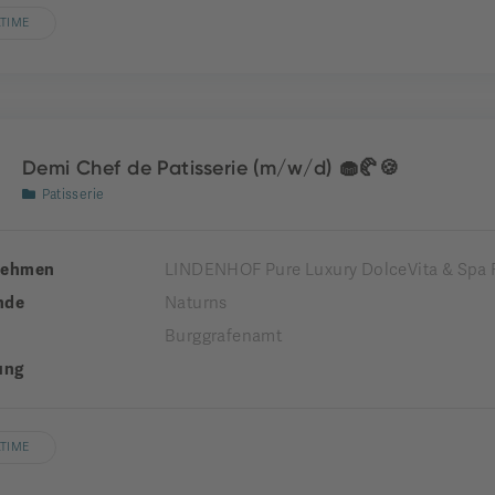
LTIME
Demi Chef de Patisserie (m/w/d) 🧁🥐🍪
Patisserie
nehmen
LINDENHOF Pure Luxury DolceVita & Spa 
nde
Naturns
Burggrafenamt
ung
LTIME