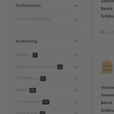
Gemei
Zivilinvaliden
Bezirk
Erfahr
Jobs für Zivilinvaliden
Vor 8 
Ausbildung
Bachelor
1
Diplomstudium/Laureat
3
Berufsmatura
3
Unter
Matura
15
Gemei
Lehrabschluss
30
Bezirk
Erfahr
Pflichtschule
5