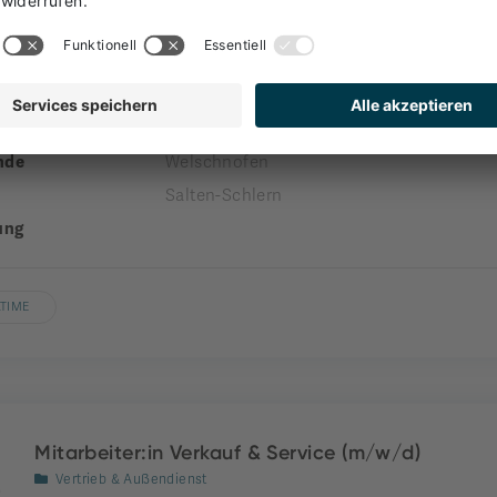
Rezeptionist*in
Front Office
nehmen
engel gourmet&spa
nde
Welschnofen
Salten-Schlern
ung
LTIME
Mitarbeiter:in Verkauf & Service (m/w/d)
Vertrieb & Außendienst