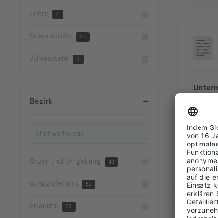
Lehre
4
Saisonsstelle
27
Jahresstelle
9
Unter
Bezirk
Gemei
Bezirk
Erfahr
Bozen und Umgebung
49
FUL
Burggrafenamt
52
Eisacktal
32