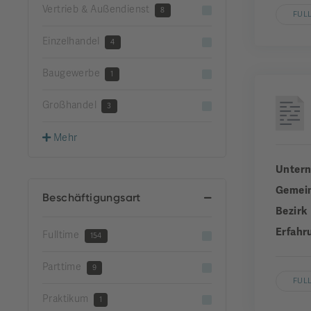
Vertrieb & Außendienst
8
FUL
Einzelhandel
4
Baugewerbe
1
Großhandel
3
Mehr
Unter
Gemei
Beschäftigungsart
Bezirk
Erfahr
Fulltime
154
Parttime
9
FUL
Praktikum
1