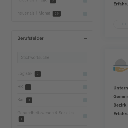
neuer als 7 Tage
5
Erfahr
neuer als 1 Monat
26
FUL
Berufsfelder
Logistik
2
HR
1
Unter
Gemei
Bar
3
Bezirk
Gesundheitswesen & Soziales
Erfahr
1