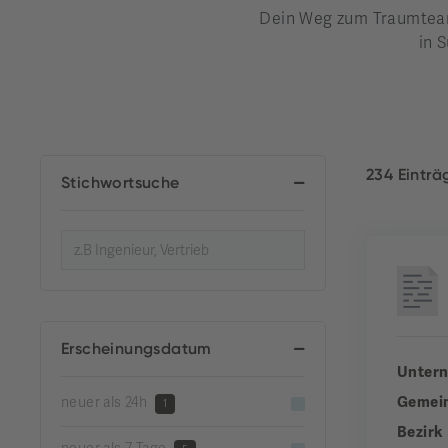
Dein Weg zum Traumteam 
in S
234 Eintr
Stichwortsuche
Erscheinungsdatum
Unter
Gemei
neuer als 24h
1
Bezirk