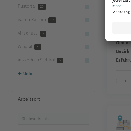
Pustertal
25
Salten-Schlern
19
Vinschgau
Unter
7
Gemei
Wipptal
6
Bezirk
ausserhalb Südtirol
Erfahr
8
Mehr
FUL
Arbeitsort