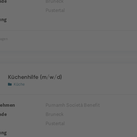
nde
Bruneck
Pustertal
ung
Tagen
Küchenhilfe (m/w/d)
Küche
nehmen
Purnamh Società Benefit
nde
Bruneck
Pustertal
ung