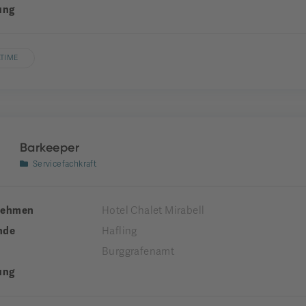
ung
LTIME
Barkeeper
Servicefachkraft
nehmen
Hotel Chalet Mirabell
nde
Hafling
Burggrafenamt
ung