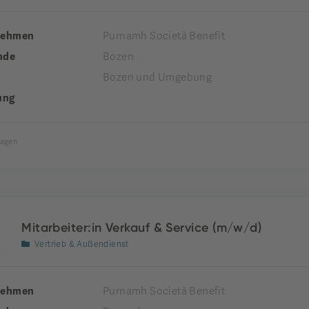
nehmen
Purnamh Società Benefit
nde
Bozen
Bozen und Umgebung
ung
Tagen
Mitarbeiter:in Verkauf & Service (m/w/d)
Vertrieb & Außendienst
nehmen
Purnamh Società Benefit