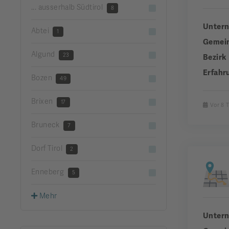
... ausserhalb Südtirol
8
Unter
Abtei
1
Gemei
Algund
23
Bezirk
Erfahr
Bozen
49
Brixen
17
Vor 8 
Bruneck
7
Dorf Tirol
2
Enneberg
5
Mehr
Unter