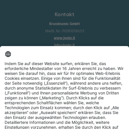
Kontakt
Brandnamic GmbH
MwSt. Nr.: IT02610190213
www.joobz.it
info@joobz.it
Infos
Impressum
Datenschutz
AGB
Cookie-Einstellungen
Service
Über uns
Login
Registrierung