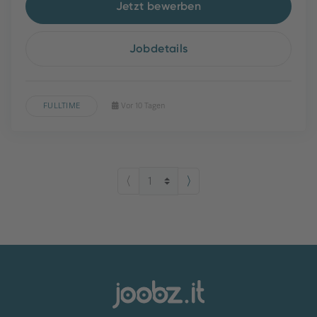
Jetzt bewerben
Jobdetails
FULLTIME
Vor 10 Tagen
⟨
⟩