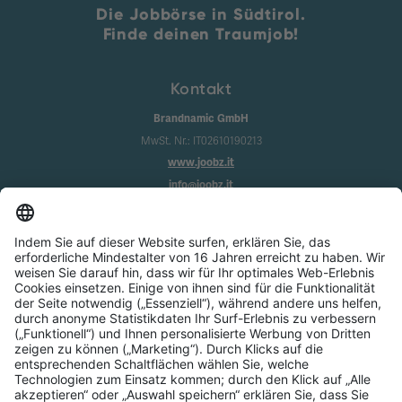
Die Jobbörse in Südtirol.
Finde deinen Traumjob!
Kontakt
Brandnamic GmbH
MwSt. Nr.: IT02610190213
www.joobz.it
info@joobz.it
Infos
Impressum
Datenschutz
AGB
Cookie-Einstellungen
Service
Über uns