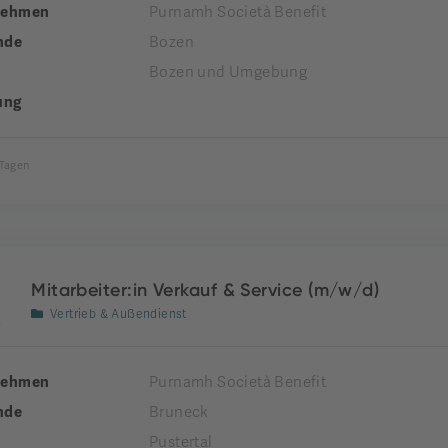
nehmen
Purnamh Società Benefit
nde
Bozen
Bozen und Umgebung
ung
 Tagen
Mitarbeiter:in Verkauf & Service (m/w/d)
Vertrieb & Außendienst
nehmen
Purnamh Società Benefit
nde
Bruneck
Pustertal