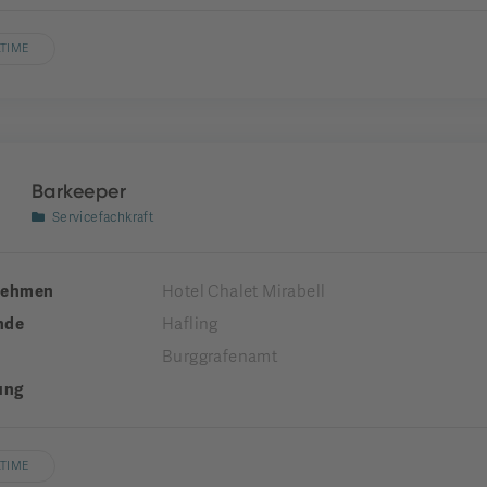
LTIME
Barkeeper
Servicefachkraft
nehmen
Hotel Chalet Mirabell
nde
Hafling
Burggrafenamt
ung
LTIME