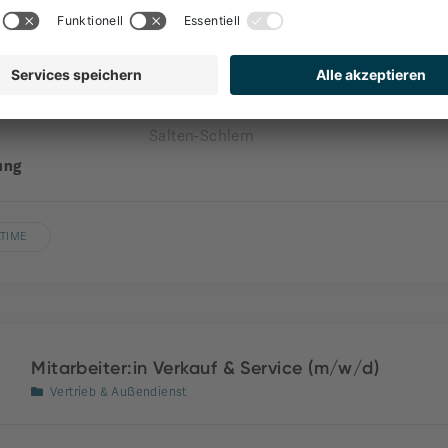
Front Office
nehmen
engel gourmet&spa
nde
Welschnofen
Salten-Schlern
ung
LTIME
Mitarbeiter:in Verkauf & Service (m/w/d)
Vertrieb & Außendienst