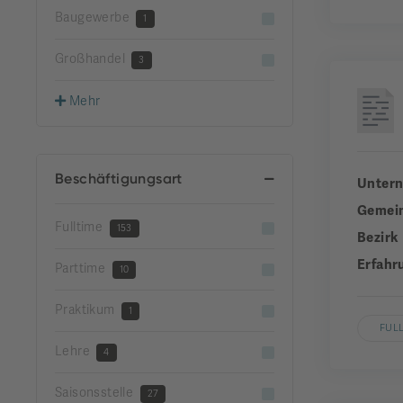
Baugewerbe
1
Großhandel
3
Mehr
Beschäftigungsart
Unter
Gemei
Fulltime
153
Bezirk
Erfahr
Parttime
10
Praktikum
1
FUL
Lehre
4
Saisonsstelle
27