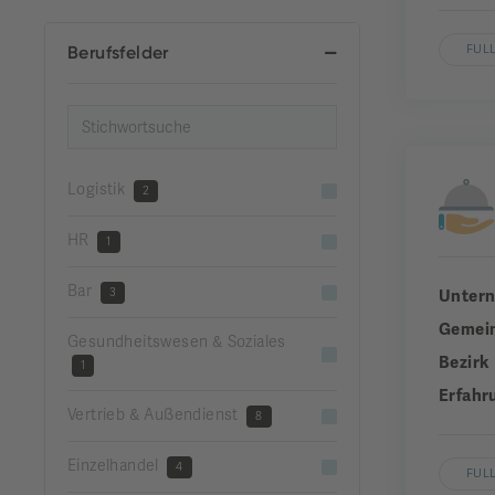
Berufsfelder
FUL
Logistik
2
HR
1
Bar
3
Unter
Gemei
Gesundheitswesen & Soziales
Bezirk
1
Erfahr
Vertrieb & Außendienst
8
Einzelhandel
4
FUL