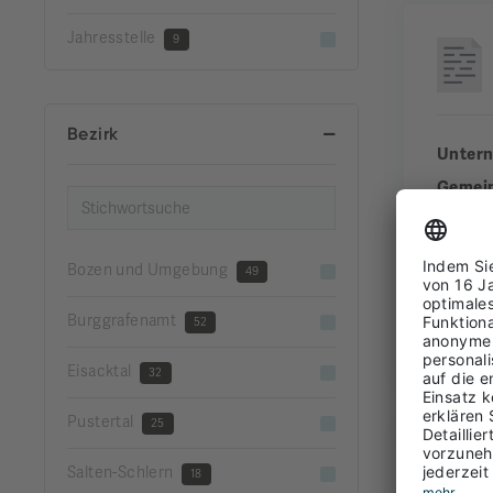
Jahresstelle
9
Bezirk
Unter
Gemei
Bezirk
Erfahr
Bozen und Umgebung
49
Burggrafenamt
52
FUL
Eisacktal
32
Pustertal
25
Salten-Schlern
18