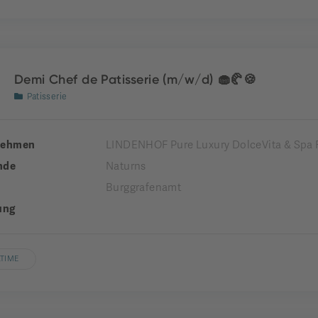
Demi Chef de Patisserie (m/w/d) 🧁🥐🍪
Patisserie
nehmen
LINDENHOF Pure Luxury DolceVita & Spa 
nde
Naturns
Burggrafenamt
ung
LTIME