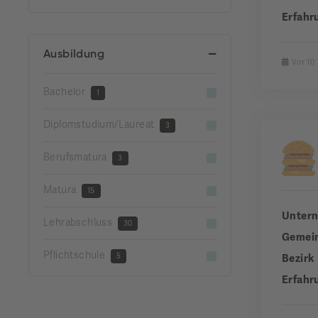
Erfahr
Ausbildung
Vor 10
Bachelor
1
Diplomstudium/Laureat
3
Berufsmatura
3
Matura
15
Unter
Lehrabschluss
30
Gemei
Pflichtschule
5
Bezirk
Erfahr