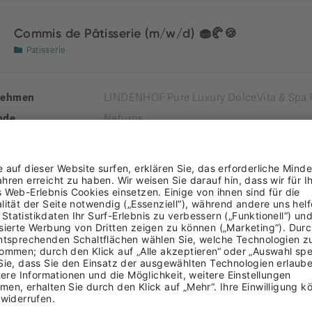
Commis de Pâtisserie (m/w/d) 🧁🥐🍪
Patisserie
nehmen
LINDENHOF Pure Luxury DolceVita & Spa 
nde
Naturns
Burggrafenamt
ung
LTIME
Rezeptionist*in