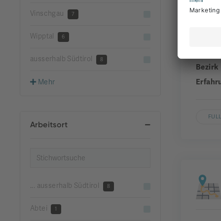
Vinschgau
7
Wipptal
Unter
6
Gemei
ausserhalb Südtirol
8
Bezirk
Erfahr
Mehr
FUL
Arbeitsort
... ausserhalb Südtirol
8
Abtei
1