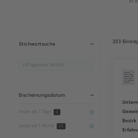
in S
233 Eintr
Stichwortsuche
Erscheinungsdatum
Unter
Gemei
neuer als 7 Tage
2
Bezirk
neuer als 1 Monat
25
Erfahr