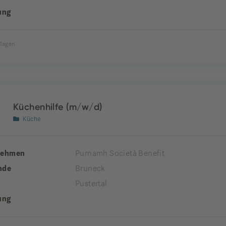
ung
 Tagen
Küchenhilfe (m/w/d)
Küche
nehmen
Purnamh Società Benefit
nde
Bruneck
Pustertal
ung