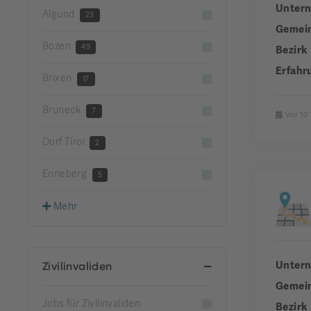
Unter
Algund
23
Gemei
Bozen
49
Bezirk
Erfahr
Brixen
17
Bruneck
7
Vor 10
Dorf Tirol
2
Enneberg
5
Mehr
Unter
Zivilinvaliden
Gemei
Jobs für Zivilinvaliden
Bezirk