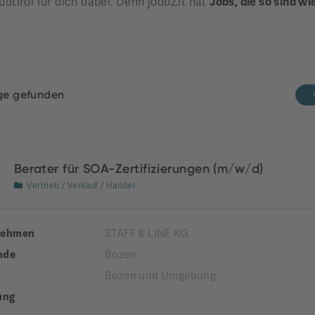
üdtirol für dich dabei. Denn joobz.it hat
Jobs, die so sind wi
äge gefunden
Berater für SOA-Zertifizierungen (m/w/d)
Vertrieb / Verkauf / Handel
nehmen
STAFF & LINE KG
nde
Bozen
Bozen und Umgebung
ung