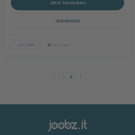
Jetzt bewerben
Jobdetails
FULLTIME
Vor 10 Tagen
⟨
⟩