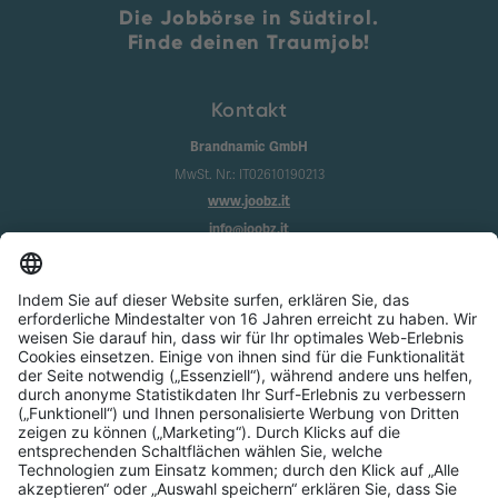
Die Jobbörse in Südtirol.
Finde deinen Traumjob!
Kontakt
Brandnamic GmbH
MwSt. Nr.: IT02610190213
www.joobz.it
info@joobz.it
Infos
Impressum
Datenschutz
AGB
Cookie-Einstellungen
Service
Über uns