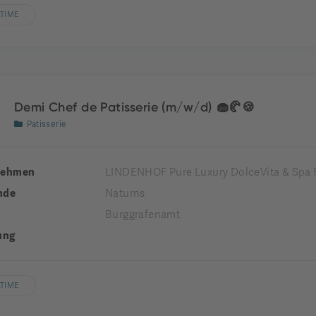
LTIME
Demi Chef de Patisserie (m/w/d) 🧁🥐🍪
Patisserie
nehmen
LINDENHOF Pure Luxury DolceVita & Spa 
nde
Naturns
Burggrafenamt
ung
LTIME