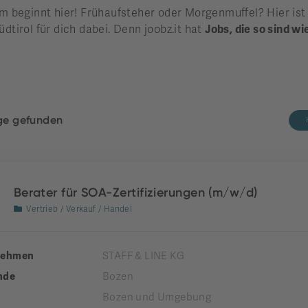
beginnt hier! Frühaufsteher oder Morgenmuffel? Hier ist di
üdtirol für dich dabei. Denn joobz.it hat
Jobs, die so sind wi
äge gefunden
Berater für SOA-Zertifizierungen (m/w/d)
Vertrieb / Verkauf / Handel
nehmen
STAFF & LINE KG
nde
Bozen
Bozen und Umgebung