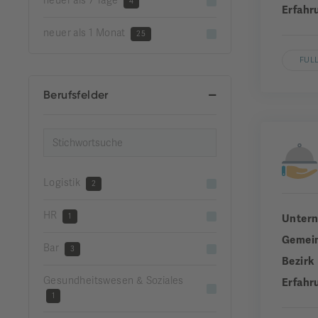
neuer als 7 Tage
4
Erfahr
neuer als 1 Monat
25
FUL
Berufsfelder
Logistik
2
HR
1
Unter
Gemei
Bar
3
Bezirk
Gesundheitswesen & Soziales
Erfahr
1