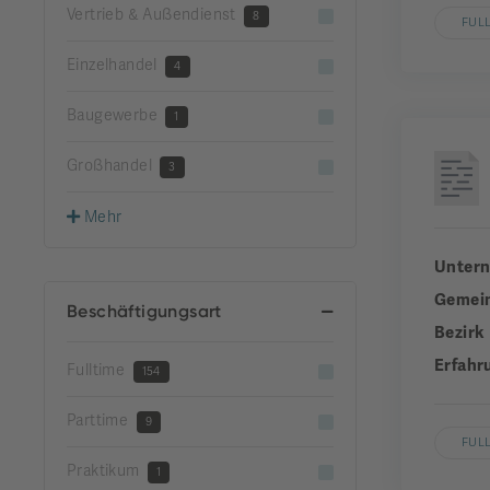
Vertrieb & Außendienst
8
FUL
Einzelhandel
4
Baugewerbe
1
Großhandel
3
Mehr
Unter
Gemei
Beschäftigungsart
Bezirk
Erfahr
Fulltime
154
Parttime
9
FUL
Praktikum
1