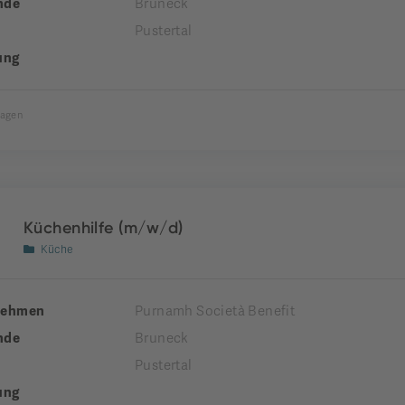
nde
Bruneck
Pustertal
ung
Tagen
Küchenhilfe (m/w/d)
Küche
nehmen
Purnamh Società Benefit
nde
Bruneck
Pustertal
ung