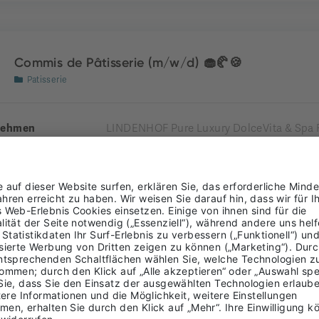
Commis de Pâtisserie (m/w/d) 🧁🥐🍪
Patisserie
nehmen
LINDENHOF Pure Luxury DolceVita & Spa 
nde
Naturns
Burggrafenamt
ung
LTIME