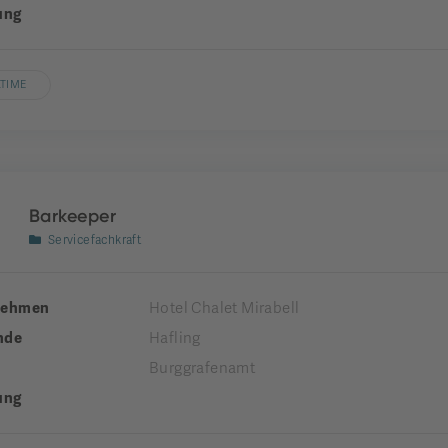
ung
LTIME
Barkeeper
Servicefachkraft
nehmen
Hotel Chalet Mirabell
nde
Hafling
Burggrafenamt
ung