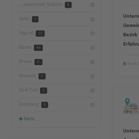
... ausserhalb Südtirol
8
Unter
Abtei
1
Gemei
Algund
23
Bezirk
Erfahr
Bozen
49
Brixen
17
Vor 9 
Bruneck
7
Dorf Tirol
2
Enneberg
5
Mehr
Unter