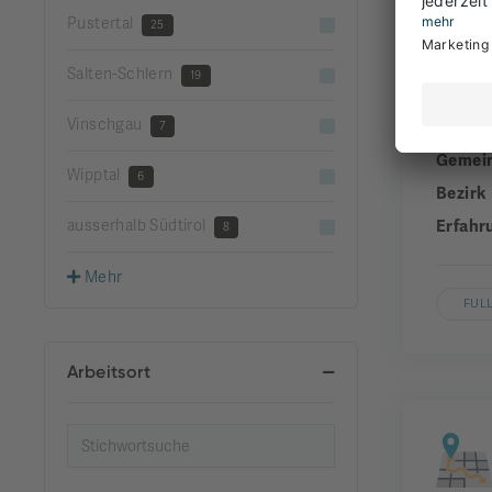
Pustertal
25
Salten-Schlern
19
Vinschgau
Unter
7
Gemei
Wipptal
6
Bezirk
ausserhalb Südtirol
Erfahr
8
Mehr
FUL
Arbeitsort