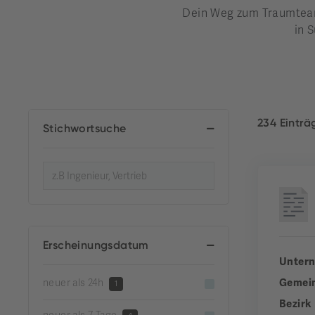
Dein Weg zum Traumteam 
in S
234 Eintr
Stichwortsuche
Erscheinungsdatum
Unter
Gemei
neuer als 24h
1
Bezirk