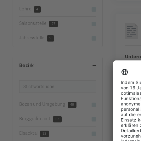
Lehre
4
Saisonsstelle
27
Jahresstelle
9
Unter
Bezirk
Gemei
Bezirk
Erfahr
Bozen und Umgebung
49
FUL
Burggrafenamt
52
Eisacktal
32