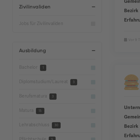
Gemei
Zivilinvaliden
Bezirk
Erfahr
Jobs für Zivilinvaliden
Vor 9 
Ausbildung
Bachelor
1
Diplomstudium/Laureat
3
Berufsmatura
3
Unter
Matura
15
Gemei
Lehrabschluss
30
Bezirk
Erfahr
Pflichtschule
5