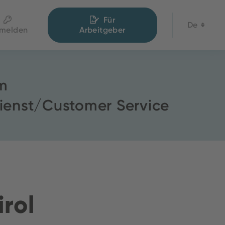
Für
De
melden
Arbeitgeber
im
ienst/Customer Service
irol