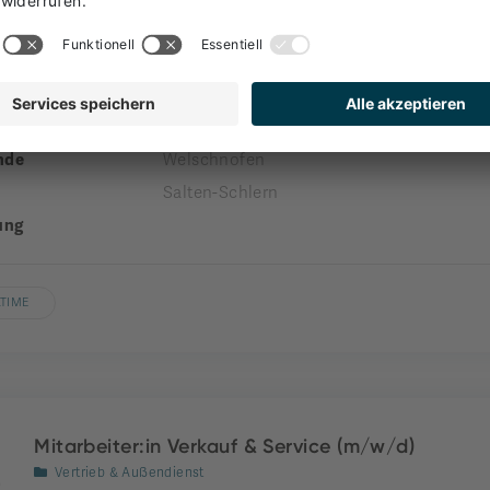
Rezeptionist*in
Front Office
nehmen
engel gourmet&spa
nde
Welschnofen
Salten-Schlern
ung
LTIME
Mitarbeiter:in Verkauf & Service (m/w/d)
Vertrieb & Außendienst