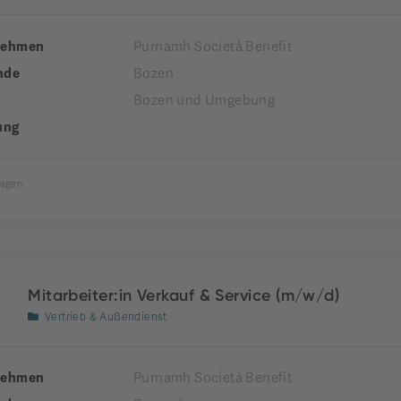
nehmen
Purnamh Società Benefit
nde
Bozen
Bozen und Umgebung
ung
Tagen
Mitarbeiter:in Verkauf & Service (m/w/d)
Vertrieb & Außendienst
nehmen
Purnamh Società Benefit