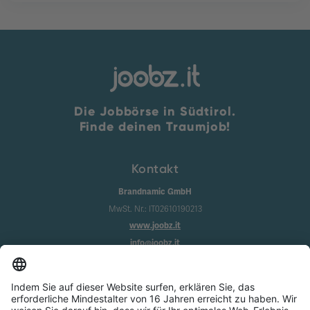
Die Jobbörse in Südtirol.
Finde deinen Traumjob!
Kontakt
Brandnamic GmbH
MwSt. Nr.: IT02610190213
www.joobz.it
info@joobz.it
Infos
Impressum