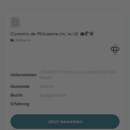
Commis de Pâtisserie (m/w/d) 🧁🥐🍪
Patisserie
LINDENHOF Pure Luxury DolceVita & Spa
Unternehmen
Resort
Gemeinde
Naturns
Bezirk
Burggrafenamt
Erfahrung
Jetzt bewerben