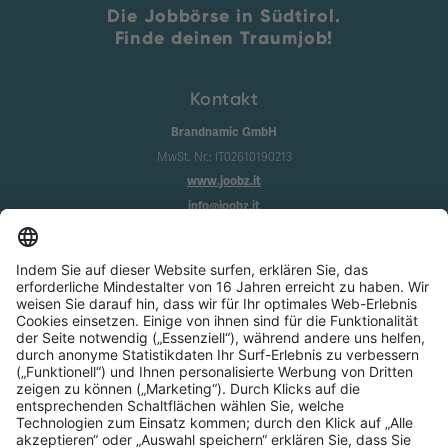
Die Jobbörse in Südtirol.
Finde deinen Traumjob!
Kontakt
Brandnamic GmbH
MwSt. Nr.: IT02610190213
www.joobz.it
info@joobz.it
Infos
Impressum
Datenschutz
AGB
Cookie-Einstellungen
Service
Über uns