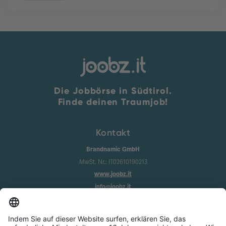
Die Jobbörse in Südtirol.
Finde deinen Traumjob!
Kontakt
Brandnamic GmbH
MwSt. Nr.: IT02610190213
www.joobz.it
info@joobz.it
Infos