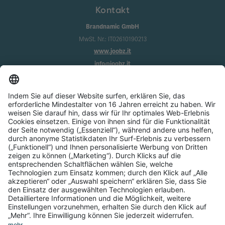
Kontakt
Brandnamic GmbH
MwSt. Nr.: IT02610190213
www.joobz.it
info@joobz.it
Infos
Impressum
Datenschutz
AGB
Cookie-Einstellungen
Service
Über uns
Login
Registrierung