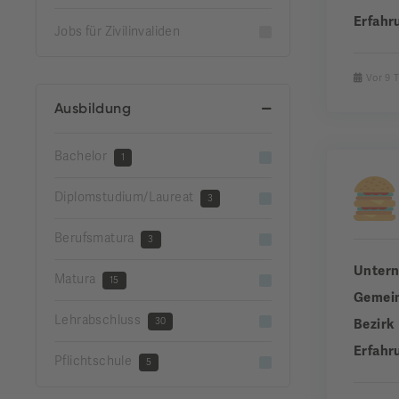
Erfahr
Jobs für Zivilinvaliden
Vor 9 
Ausbildung
Bachelor
1
Diplomstudium/Laureat
3
Berufsmatura
3
Unter
Matura
15
Gemei
Lehrabschluss
30
Bezirk
Erfahr
Pflichtschule
5