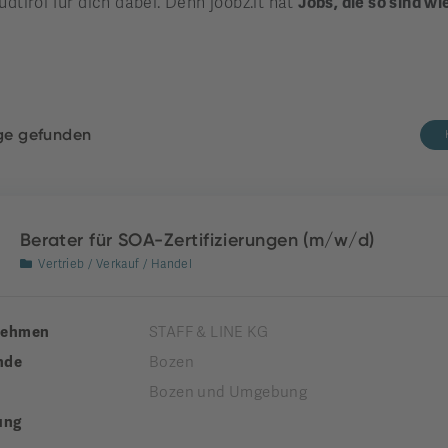
üdtirol für dich dabei. Denn joobz.it hat
Jobs, die so sind wi
äge gefunden
Berater für SOA-Zertifizierungen (m/w/d)
Vertrieb / Verkauf / Handel
nehmen
STAFF & LINE KG
nde
Bozen
Bozen und Umgebung
ung