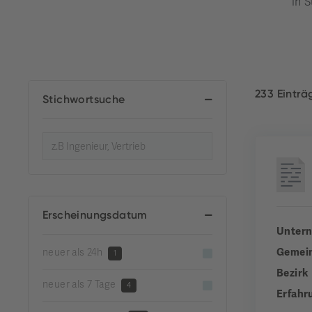
in S
233 Eintr
Stichwortsuche
Erscheinungsdatum
Unter
Gemei
neuer als 24h
1
Bezirk
neuer als 7 Tage
4
Erfahr