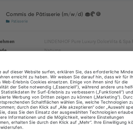
Commis de Pâtisserie (m/w/d) 🧁🥐🍪
Patisserie
nehmen
LINDENHOF Pure Luxury DolceVita & Spa 
nde
Naturns
Burggrafenamt
ung
LTIME
Rezeptionist*in