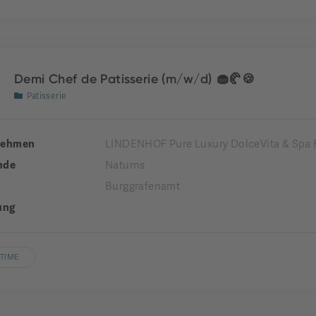
Demi Chef de Patisserie (m/w/d) 🧁🥐🍪
Patisserie
nehmen
LINDENHOF Pure Luxury DolceVita & Spa 
nde
Naturns
Burggrafenamt
ung
LTIME