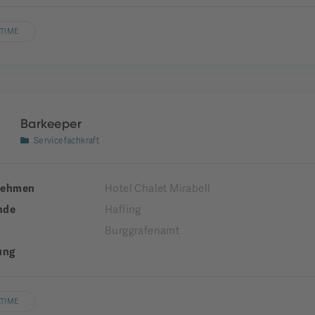
LTIME
Barkeeper
Servicefachkraft
nehmen
Hotel Chalet Mirabell
nde
Hafling
Burggrafenamt
ung
LTIME