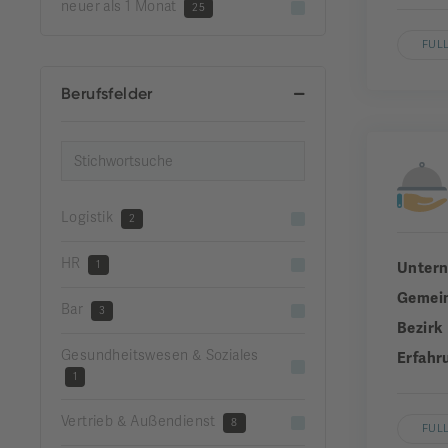
neuer als 1 Monat
25
FUL
Berufsfelder
Logistik
2
HR
1
Unter
Gemei
Bar
3
Bezirk
Gesundheitswesen & Soziales
Erfahr
1
Vertrieb & Außendienst
8
FUL