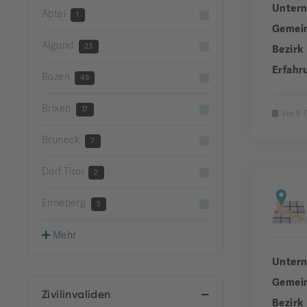
Unter
Abtei
1
Gemei
Algund
23
Bezirk
Erfahr
Bozen
49
Brixen
17
Vor 9 
Bruneck
7
Dorf Tirol
2
Enneberg
5
Mehr
Unter
Gemei
Zivilinvaliden
Bezirk