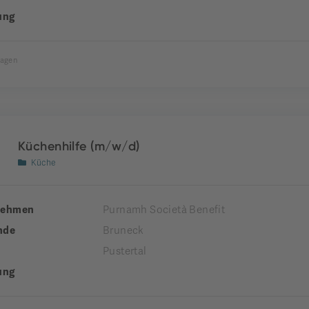
ung
Tagen
Küchenhilfe (m/w/d)
Küche
nehmen
Purnamh Società Benefit
nde
Bruneck
Pustertal
ung