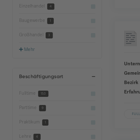
Einzelhandel
4
Baugewerbe
1
Großhandel
3
Mehr
Unter
Gemei
Beschäftigungsart
Bezirk
Erfahr
Fulltime
153
Parttime
9
FUL
Praktikum
1
Lehre
4