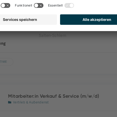
Front Office
nehmen
engel gourmet&spa
nde
Welschnofen
Salten-Schlern
ung
LTIME
Mitarbeiter:in Verkauf & Service (m/w/d)
Vertrieb & Außendienst