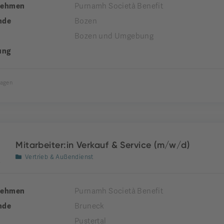
nehmen
Purnamh Società Benefit
nde
Bozen
Bozen und Umgebung
ung
Tagen
Mitarbeiter:in Verkauf & Service (m/w/d)
Vertrieb & Außendienst
nehmen
Purnamh Società Benefit
nde
Bruneck
Pustertal