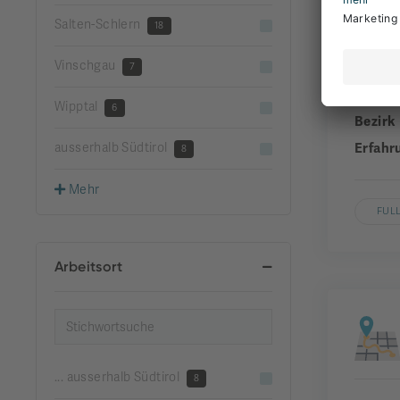
Salten-Schlern
18
Vinschgau
Unter
7
Gemei
Wipptal
6
Bezirk
ausserhalb Südtirol
Erfahr
8
Mehr
FUL
Arbeitsort
... ausserhalb Südtirol
8