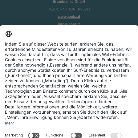
Brandnamic GmbH
MwSt. Nr.: IT02610190213
www.joobz.it
info@joobz.it
Infos
Impressum
Datenschutz
AGB
Cookie-Einstellungen
Service
Über uns
Login
Registrierung