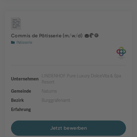
Commis de Pâtisserie (m/w/d) 🧁🥐🍪
Patisserie
LINDENHOF Pure Luxury DolceVita & Spa
Unternehmen
Resort
Gemeinde
Naturns
Bezirk
Burggrafenamt
Erfahrung
Jetzt bewerben