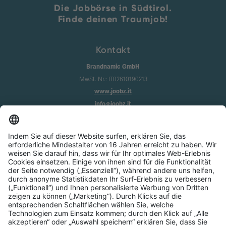
Die Jobbörse in Südtirol.
Finde deinen Traumjob!
Kontakt
Brandnamic GmbH
MwSt. Nr.: IT02610190213
www.joobz.it
info@joobz.it
Infos
Impressum
Datenschutz
AGB
Cookie-Einstellungen
Service
Über uns