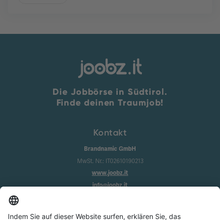
Die Jobbörse in Südtirol.
Finde deinen Traumjob!
Kontakt
Brandnamic GmbH
MwSt. Nr.: IT02610190213
www.joobz.it
info@joobz.it
Infos