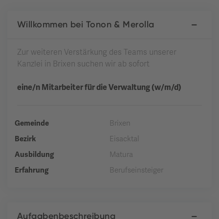
Willkommen bei Tonon & Merolla
Zur weiteren Verstärkung des Teams unserer
Kanzlei in Brixen suchen wir ab sofort
eine/n Mitarbeiter für die Verwaltung (w/m/d)
Gemeinde
Brixen
Bezirk
Eisacktal
Ausbildung
Matura
Erfahrung
Berufseinsteiger
Aufgabenbeschreibung