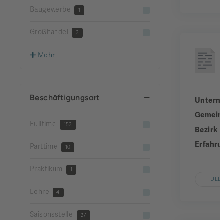
Baugewerbe
1
Großhandel
3
Mehr
Beschäftigungsart
Unter
Gemei
Fulltime
153
Bezirk
Erfahr
Parttime
10
Praktikum
1
FUL
Lehre
4
Saisonsstelle
27