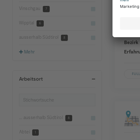
Vinschgau
7
Wipptal
Unter
6
Gemei
ausserhalb Südtirol
8
Bezirk
Erfahr
Mehr
FUL
Arbeitsort
... ausserhalb Südtirol
8
Abtei
1