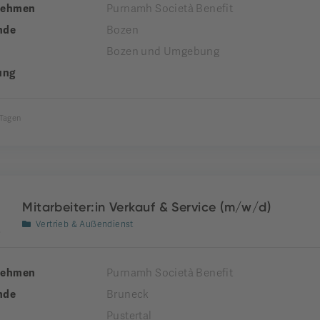
nehmen
Purnamh Società Benefit
nde
Bozen
Bozen und Umgebung
ung
 Tagen
Mitarbeiter:in Verkauf & Service (m/w/d)
Vertrieb & Außendienst
nehmen
Purnamh Società Benefit
nde
Bruneck
Pustertal