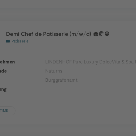
Demi Chef de Patisserie (m/w/d) 🧁🥐🍪
Patisserie
nehmen
LINDENHOF Pure Luxury DolceVita & Spa 
nde
Naturns
Burggrafenamt
ung
LTIME