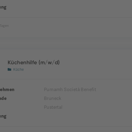
ung
 Tagen
Küchenhilfe (m/w/d)
Küche
nehmen
Purnamh Società Benefit
nde
Bruneck
Pustertal
ung