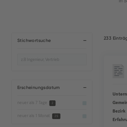
in S
233 Eintr
Stichwortsuche
Erscheinungsdatum
Unter
Gemei
neuer als 7 Tage
2
Bezirk
neuer als 1 Monat
25
Erfahr