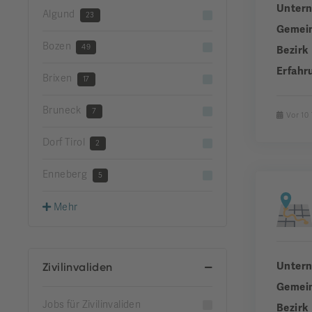
Unter
Algund
23
Gemei
Bozen
49
Bezirk
Erfahr
Brixen
17
Bruneck
7
Vor 10
Dorf Tirol
2
Enneberg
5
Mehr
Unter
Zivilinvaliden
Gemei
Jobs für Zivilinvaliden
Bezirk