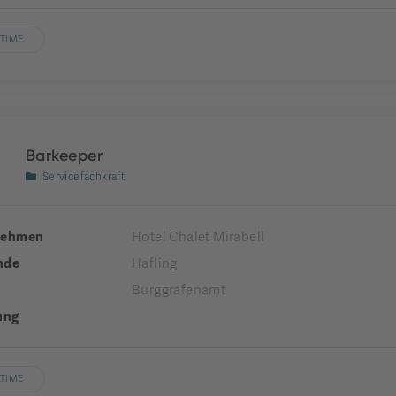
LTIME
Barkeeper
Servicefachkraft
nehmen
Hotel Chalet Mirabell
nde
Hafling
Burggrafenamt
ung
LTIME