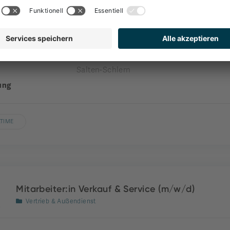
Front Office
nehmen
engel gourmet&spa
nde
Welschnofen
Salten-Schlern
ung
LTIME
Mitarbeiter:in Verkauf & Service (m/w/d)
Vertrieb & Außendienst