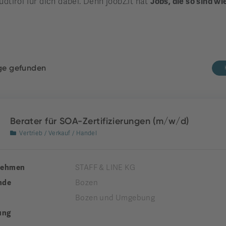
üdtirol für dich dabei. Denn joobz.it hat
Jobs, die so sind wi
äge gefunden
Berater für SOA-Zertifizierungen (m/w/d)
Vertrieb / Verkauf / Handel
nehmen
STAFF & LINE KG
nde
Bozen
Bozen und Umgebung
ung