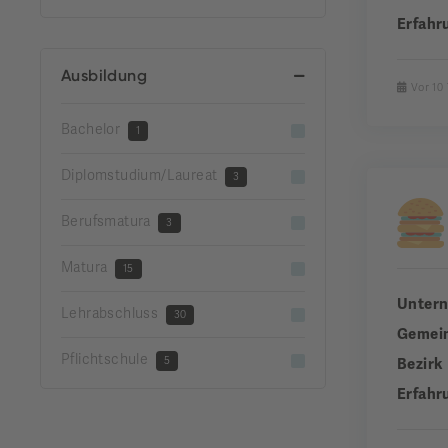
Erfahr
Ausbildung
Vor 10
Bachelor
1
Diplomstudium/Laureat
3
Berufsmatura
3
Matura
15
Unter
Lehrabschluss
30
Gemei
Pflichtschule
5
Bezirk
Erfahr