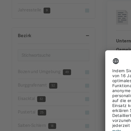
Jahresstelle
9
Bezirk
Unter
Gemei
Bezirk
Erfahr
Bozen und Umgebung
49
Burggrafenamt
52
FUL
Eisacktal
32
Pustertal
25
Salten-Schlern
18