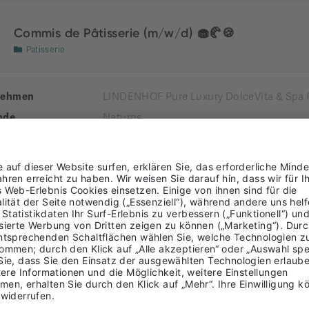
Commis de Pâtisserie (m/w/d) 🧁🥐🍪
Patisserie
nehmen
LINDENHOF Pure Luxury DolceVita & Spa 
nde
Naturns
Burggrafenamt
ung
LTIME
Rezeptionist*in