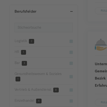
Berufsfelder
FUL
Logistik
2
HR
1
Bar
3
Unter
Gemei
Gesundheitswesen & Soziales
Bezirk
1
Erfahr
Vertrieb & Außendienst
8
Einzelhandel
4
FUL