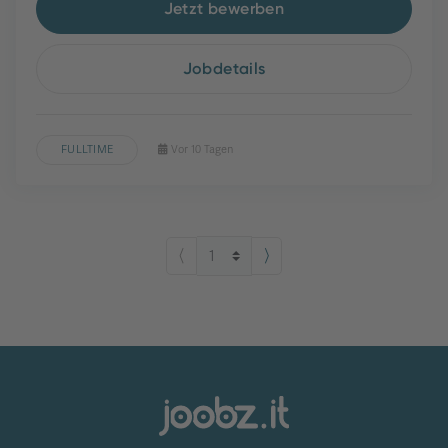
Jetzt bewerben
Jobdetails
FULLTIME
Vor 10 Tagen
⟨
⟩