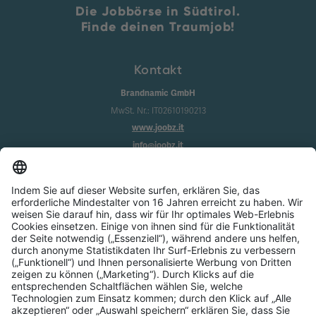
Die Jobbörse in Südtirol.
Finde deinen Traumjob!
Kontakt
Brandnamic GmbH
MwSt. Nr.: IT02610190213
www.joobz.it
info@joobz.it
Infos
Impressum
Datenschutz
AGB
Cookie-Einstellungen
Service
Über uns