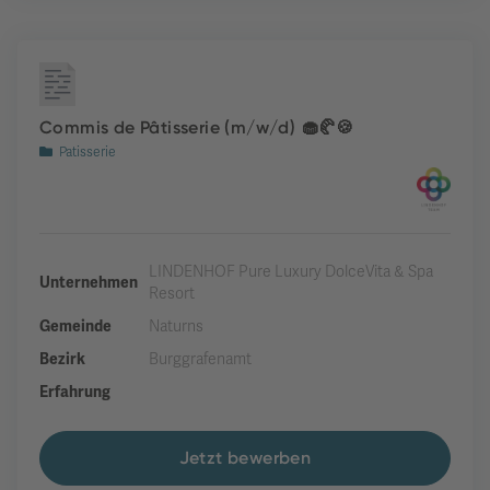
Commis de Pâtisserie (m/w/d) 🧁🥐🍪
Patisserie
LINDENHOF Pure Luxury DolceVita & Spa
Unternehmen
Resort
Gemeinde
Naturns
Bezirk
Burggrafenamt
Erfahrung
Jetzt bewerben