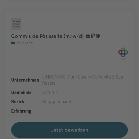
Commis de Pâtisserie (m/w/d) 🧁🥐🍪
Patisserie
LINDENHOF Pure Luxury DolceVita & Spa
Unternehmen
Resort
Gemeinde
Naturns
Bezirk
Burggrafenamt
Erfahrung
Jetzt bewerben