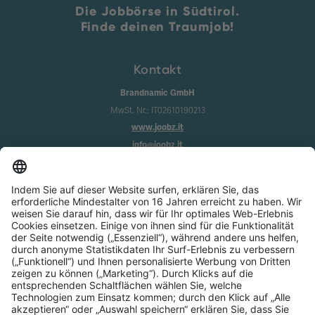
Die Jobbörse in Südtirol.
Finde deinen Traumjob!
Kontakt
Brandnamic GmbH
MwSt. Nr.: IT02610190213
www.joobz.it
info@joobz.it
Infos
Impressum
Datenschutz
AGB
Cookie-Einstellungen
Service
Über uns