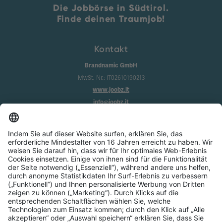
Die Jobbörse in Südtirol.
Finde deinen Traumjob!
Kontakt
Brandnamic GmbH
MwSt. Nr.: IT02610190213
www.joobz.it
info@joobz.it
Infos
Impressum
Datenschutz
AGB
Cookie-Einstellungen
Service
Über uns