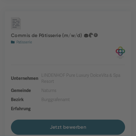
Commis de Pâtisserie (m/w/d) 🧁🥐🍪
Patisserie
LINDENHOF Pure Luxury DolceVita & Spa
Unternehmen
Resort
Gemeinde
Naturns
Bezirk
Burggrafenamt
Erfahrung
Jetzt bewerben