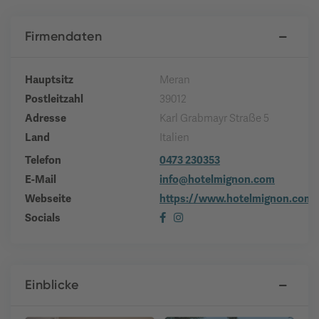
Firmendaten
Hauptsitz
Meran
Postleitzahl
39012
Adresse
Karl Grabmayr Straße 5
Land
Italien
Telefon
0473 230353
E-Mail
info@hotelmignon.com
Webseite
https://www.hotelmignon.com
Socials
Einblicke