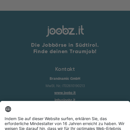
Die Jobbörse in Südtirol.
Finde deinen Traumjob!
Kontakt
Brandnamic GmbH
MwSt. Nr.: IT02610190213
www.joobz.it
info@joobz.it
Infos
Impressum