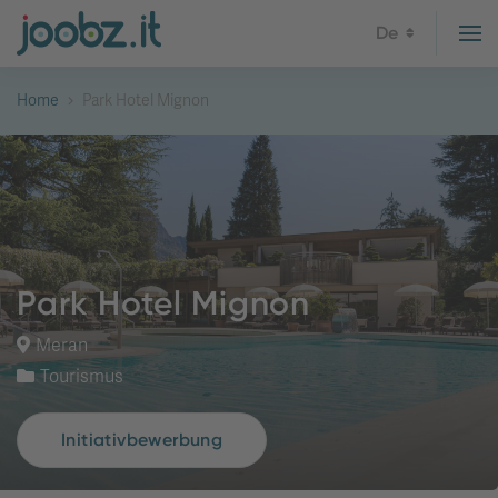
De
Home
Park Hotel Mignon
Park Hotel Mignon
Meran
Tourismus
Initiativbewerbung