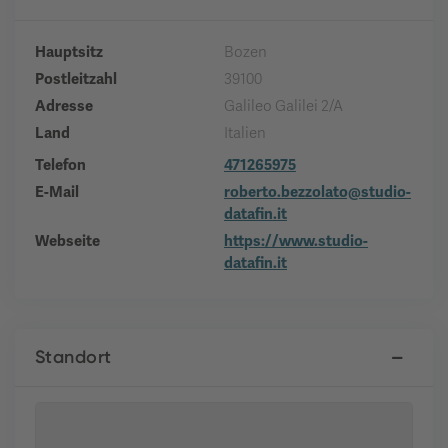
Hauptsitz
Bozen
Postleitzahl
39100
Adresse
Galileo Galilei 2/A
Land
Italien
Telefon
471265975
E-Mail
roberto.bezzolato@studio-
datafin.it
Webseite
https://www.studio-
datafin.it
Standort