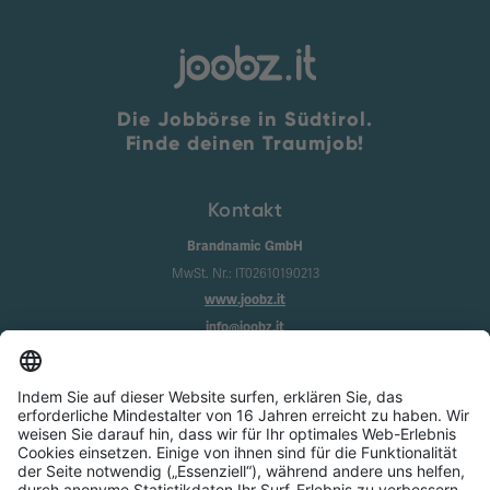
Die Jobbörse in Südtirol.
Finde deinen Traumjob!
Kontakt
Brandnamic GmbH
MwSt. Nr.: IT02610190213
www.joobz.it
info@joobz.it
Infos
Impressum
Datenschutz
AGB