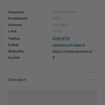
Hauptsitz
Sand in Taufers
Postleitzahl
39032
Adresse
Bachrain 2
Land
Italien
Telefon
474678719
E-Mail
campei@vet-team.it
Webseite
https://www.vet-team.it
Socials
Standort