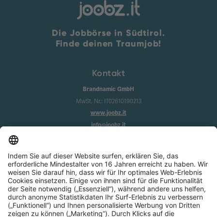
Die Jobbörse in Südtirol.
Finde deinen Traumjob!
Kontakt
Brandnamic GmbH
MwSt. Nr.: IT02610190213
www.joobz.it
info@joobz.it
Infos
Impressum
Datenschutz
AGB
Cookie-Einstellungen