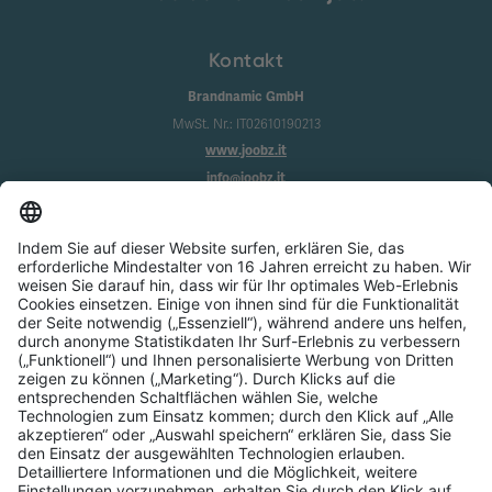
Kontakt
Brandnamic GmbH
MwSt. Nr.: IT02610190213
www.joobz.it
info@joobz.it
Infos
Impressum
Datenschutz
AGB
Cookie-Einstellungen
Service
Über uns
Login
Registrierung