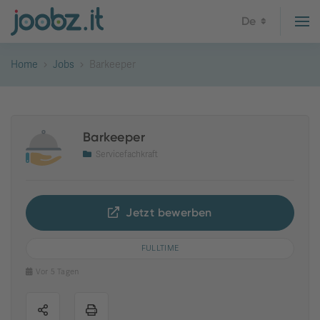
De
Home
Jobs
Barkeeper
Barkeeper
Servicefachkraft
Jetzt bewerben
FULLTIME
Vor 5 Tagen