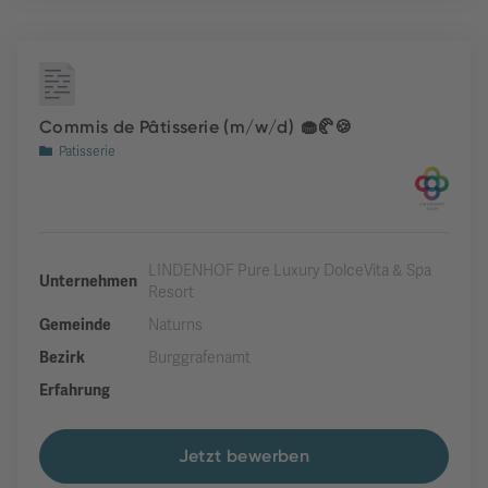
Commis de Pâtisserie (m/w/d) 🧁🥐🍪
Patisserie
LINDENHOF Pure Luxury DolceVita & Spa
Unternehmen
Resort
Gemeinde
Naturns
Bezirk
Burggrafenamt
Erfahrung
Jetzt bewerben