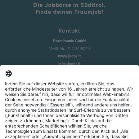
Die Jobbörse in Südtirol.
Finde deinen Traumjob!
Kontakt
Brandnamic GmbH
MwSt. Nr.: IT02610190213
www.joobz.it
info@joobz.it
Infos
Impressum
Datenschutz
AGB
Cookie-Einstellungen
Service
Über uns