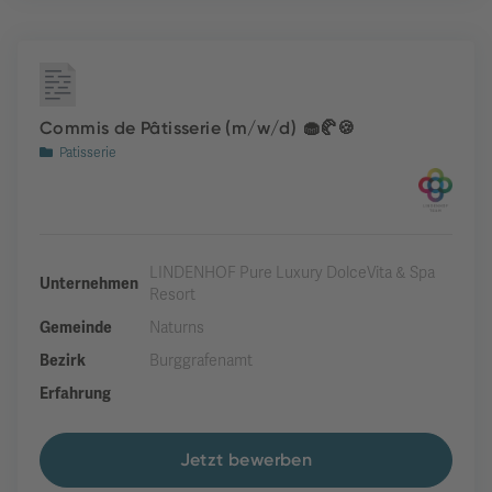
Commis de Pâtisserie (m/w/d) 🧁🥐🍪
Patisserie
LINDENHOF Pure Luxury DolceVita & Spa
Unternehmen
Resort
Gemeinde
Naturns
Bezirk
Burggrafenamt
Erfahrung
Jetzt bewerben