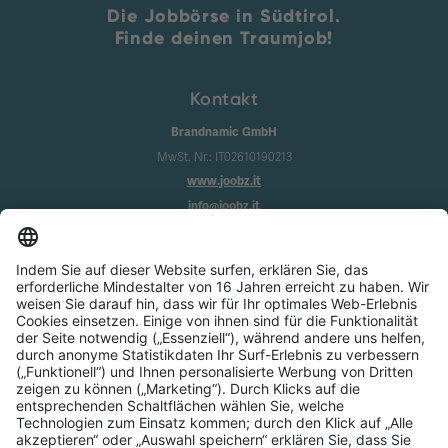
Die Jobbörse in Südtirol.
Finde deinen Traumjob!
Kontakt
Brandnamic GmbH
MwSt. Nr.: IT02610190213
www.joobz.it
info@joobz.it
Infos
Impressum
Datenschutz
AGB
Cookie-Einstellungen
Service
Über uns