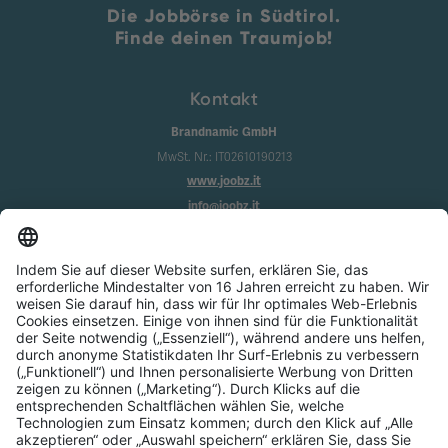
Die Jobbörse in Südtirol.
Finde deinen Traumjob!
Kontakt
Brandnamic GmbH
MwSt. Nr.: IT02610190213
www.joobz.it
info@joobz.it
Infos
Impressum
Datenschutz
AGB
Cookie-Einstellungen
Service
Über uns