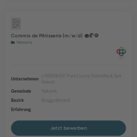
Commis de Pâtisserie (m/w/d) 🧁🥐🍪
Patisserie
LINDENHOF Pure Luxury DolceVita & Spa
Unternehmen
Resort
Gemeinde
Naturns
Bezirk
Burggrafenamt
Erfahrung
Jetzt bewerben