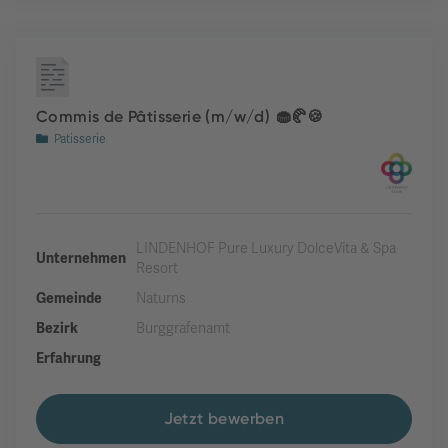
Commis de Pâtisserie (m/w/d) 🧁🥐🍪
Patisserie
LINDENHOF Pure Luxury DolceVita & Spa
Unternehmen
Resort
Gemeinde
Naturns
Bezirk
Burggrafenamt
Erfahrung
Jetzt bewerben