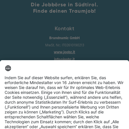
Die Jobbörse in Südtirol.
Finde deinen Traumjob!
Kontakt
Brandnamic GmbH
MwSt. Nr.: IT02610190213
www.joobz.it
info@joobz.it
Infos
Impressum
Datenschutz
AGB
Cookie-Einstellungen
Service
Über uns