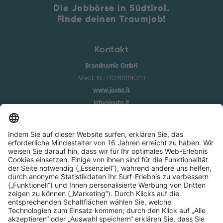
Die Jobbörse in Südtirol.
Finde deinen Traumjob!
Kontakt
Brandnamic GmbH
MwSt. Nr.: IT02610190213
www.joobz.it
info@joobz.it
Infos
Impressum
Datenschutz
AGB
Cookie-Einstellungen
Service
Über uns