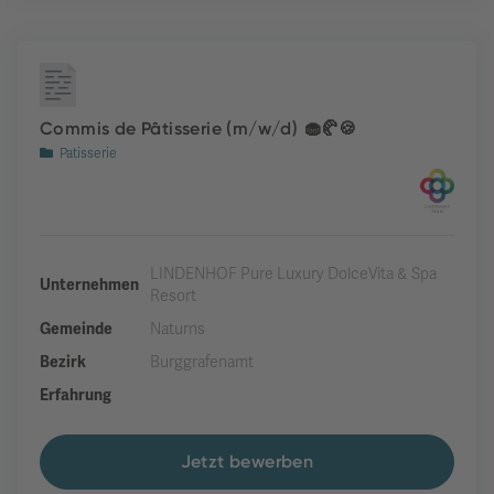
Commis de Pâtisserie (m/w/d) 🧁🥐🍪
Patisserie
LINDENHOF Pure Luxury DolceVita & Spa
Unternehmen
Resort
Gemeinde
Naturns
Bezirk
Burggrafenamt
Erfahrung
Jetzt bewerben