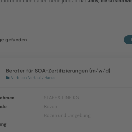
üdtirol für dich dabei. Denn joobz.it hat
Jobs, die so sind wi
äge gefunden
Berater für SOA-Zertifizierungen (m/w/d)
Vertrieb / Verkauf / Handel
nehmen
STAFF & LINE KG
nde
Bozen
Bozen und Umgebung
ung