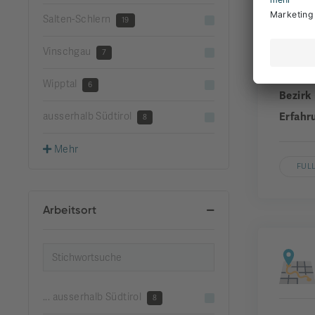
Salten-Schlern
19
Vinschgau
Unter
7
Gemei
Wipptal
6
Bezirk
ausserhalb Südtirol
Erfahr
8
Mehr
FUL
Arbeitsort
... ausserhalb Südtirol
8