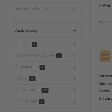
Erfahr
Jobs für Zivilinvaliden
Vor 8 
Ausbildung
Bachelor
1
Diplomstudium/Laureat
3
Berufsmatura
3
Unter
Matura
15
Gemei
Lehrabschluss
30
Bezirk
Erfahr
Pflichtschule
5