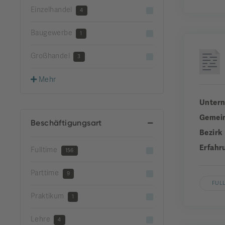
Einzelhandel
4
Baugewerbe
1
Großhandel
3
Mehr
Unter
Gemei
Beschäftigungsart
Bezirk
Erfahr
Fulltime
156
Parttime
9
FUL
Praktikum
1
Lehre
4