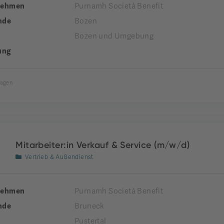
nehmen
Purnamh Società Benefit
nde
Bozen
Bozen und Umgebung
ung
Tagen
Mitarbeiter:in Verkauf & Service (m/w/d)
Vertrieb & Außendienst
nehmen
Purnamh Società Benefit
nde
Bruneck
Pustertal