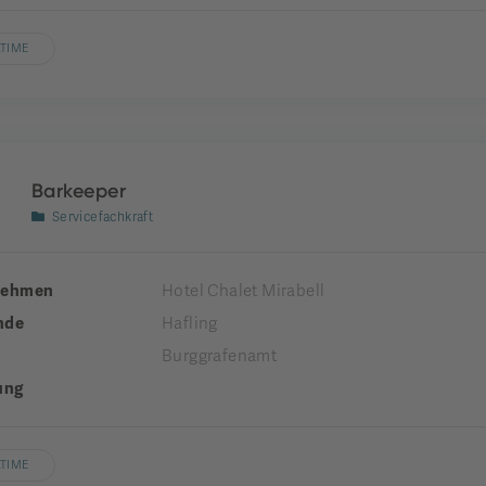
LTIME
Barkeeper
Servicefachkraft
nehmen
Hotel Chalet Mirabell
nde
Hafling
Burggrafenamt
ung
LTIME