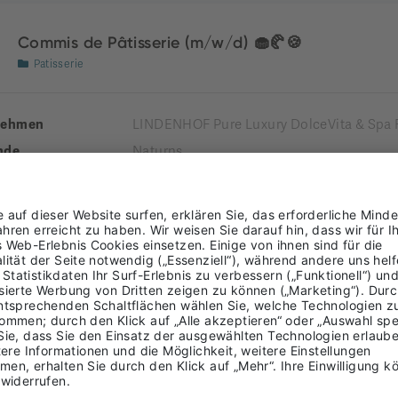
Commis de Pâtisserie (m/w/d) 🧁🥐🍪
Patisserie
nehmen
LINDENHOF Pure Luxury DolceVita & Spa 
nde
Naturns
Burggrafenamt
ung
LTIME
Rezeptionist*in