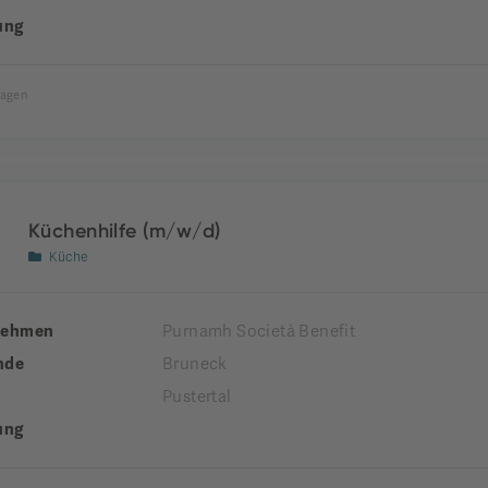
ung
Tagen
Küchenhilfe (m/w/d)
Küche
nehmen
Purnamh Società Benefit
nde
Bruneck
Pustertal
ung