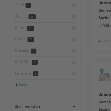
Unter
Abtei
1
Gemei
Algund
23
Bezirk
Erfahr
Bozen
49
Brixen
17
Vor 8 
Bruneck
7
Dorf Tirol
2
Enneberg
5
Mehr
Unter
Gemei
Zivilinvaliden
Bezirk