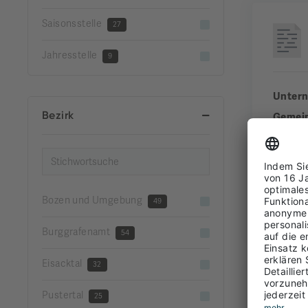
Saisonsstelle
27
Jahresstelle
9
Unter
Bezirk
Gemei
Bezirk
Erfahr
Bozen und Umgebung
49
FUL
Burggrafenamt
54
Eisacktal
32
Pustertal
25