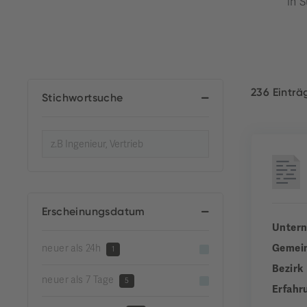
in S
236 Eintr
Stichwortsuche
Erscheinungsdatum
Unter
Gemei
neuer als 24h
1
Bezirk
neuer als 7 Tage
5
Erfahr