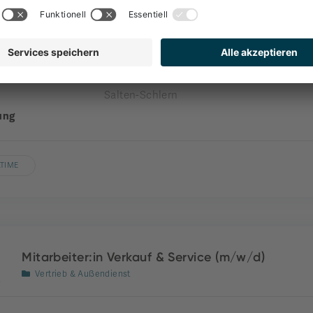
Front Office
nehmen
engel gourmet&spa
nde
Welschnofen
Salten-Schlern
ung
LTIME
Mitarbeiter:in Verkauf & Service (m/w/d)
Vertrieb & Außendienst