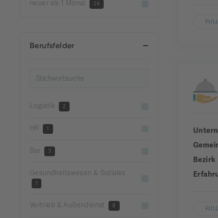
neuer als 1 Monat
26
FUL
Berufsfelder
Logistik
2
HR
1
Unter
Gemei
Bar
3
Bezirk
Gesundheitswesen & Soziales
Erfahr
1
Vertrieb & Außendienst
8
FUL