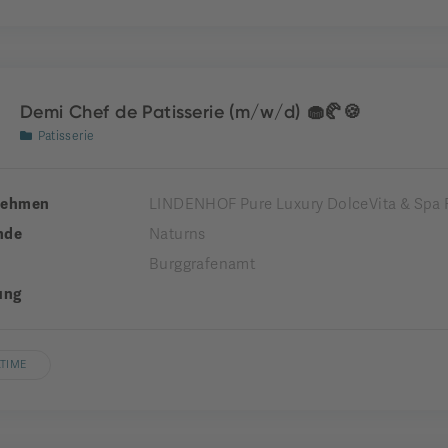
Demi Chef de Patisserie (m/w/d) 🧁🥐🍪
Patisserie
nehmen
LINDENHOF Pure Luxury DolceVita & Spa 
nde
Naturns
Burggrafenamt
ung
LTIME