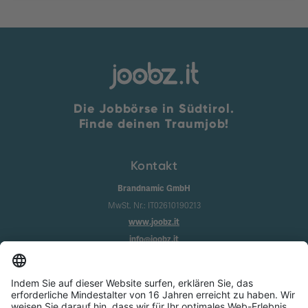
Die Jobbörse in Südtirol.
Finde deinen Traumjob!
Kontakt
Brandnamic GmbH
MwSt. Nr.: IT02610190213
www.joobz.it
info@joobz.it
Infos
Impressum